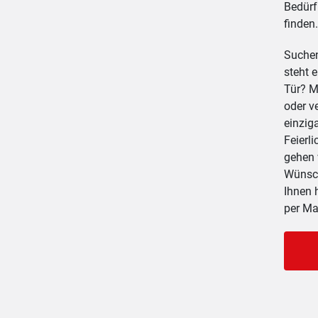
Bedürf
finden.
Suchen
steht 
Tür? M
oder v
einzig
Feierl
gehen 
Wünsch
Ihnen 
per Ma