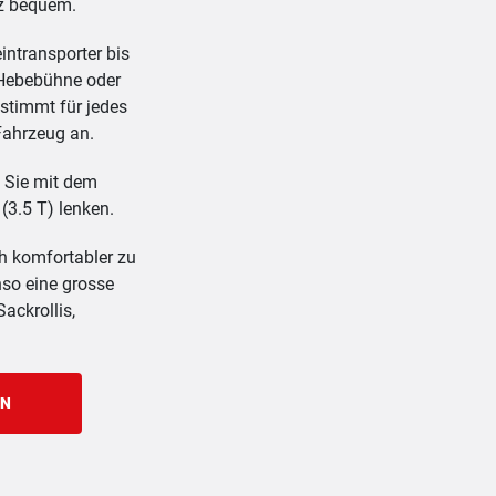
nz bequem.
intransporter bis
 Hebebühne oder
stimmt für jedes
Fahrzeug an.
 Sie mit dem
(3.5 T) lenken.
h komfortabler zu
nso eine grosse
ackrollis,
EN