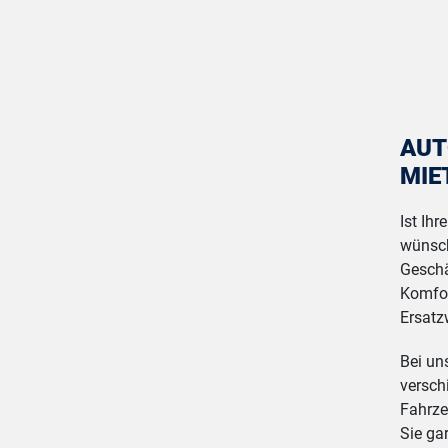
AUT
MIE
Ist Ih
wünsch
Geschä
Komfor
Ersatz
Bei un
versch
Fahrze
Sie gar